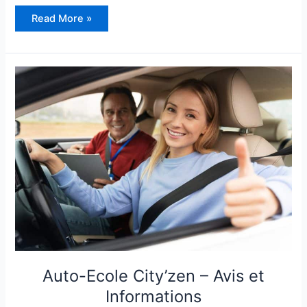
Auto
Read More »
École
COLBERT
–
Avis
et
Informations
Auto-Ecole City’zen – Avis et
Informations