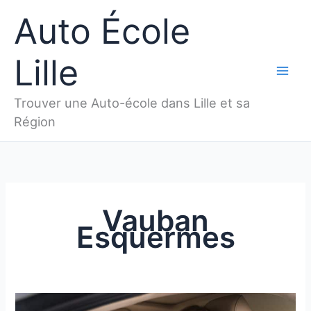
Aller
Auto École
au
contenu
Lille
Trouver une Auto-école dans Lille et sa
Région
Vauban
Esquermes