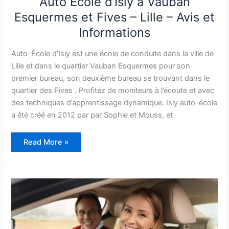
Auto École d’Isly à Vauban
Esquermes et Fives – Lille – Avis et
Informations
Auto-École d’Isly est une école de conduite dans la ville de
Lille et dans le quartier Vauban Esquermes pour son
premier bureau, son deuxième bureau se trouvant dans le
quartier des Fives . Profitez de moniteurs à l’écoute et avec
des techniques d’apprentissage dynamique. Isly auto-école
a été créé en 2012 par par Sophie et Mouss, et
Auto
Read More »
École
d’Isly
à
Vauban
Esquermes
et
Fives
–
Lille
–
Avis
et