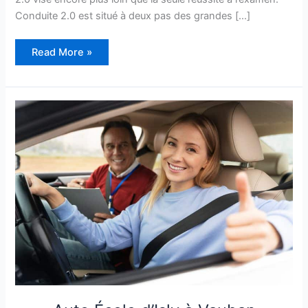
Conduite 2.0 est situé à deux pas des grandes […]
Conduite
Read More »
2.0
à
Vauban
Esquermes
–
Lille
–
Avis
et
Informations